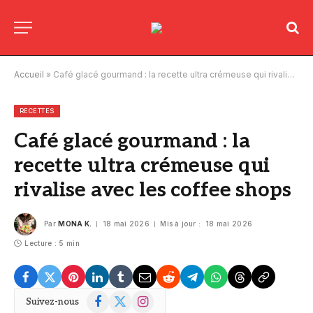
Accueil
»
Café glacé gourmand : la recette ultra crémeuse qui rivalise avec les coffee shops
RECETTES
Café glacé gourmand : la
recette ultra crémeuse qui
rivalise avec les coffee shops
Par
MONA K.
18 mai 2026
Mis à jour :
18 mai 2026
Lecture : 5 min
Facebook
X
Instagram
Suivez-nous
(Twitter)