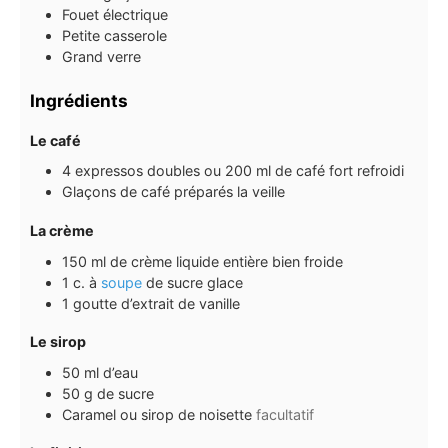
Fouet électrique
Petite casserole
Grand verre
Ingrédients
Le café
4
expressos doubles ou 200 ml de café fort refroidi
Glaçons de café préparés la veille
La crème
150
ml
de crème liquide entière bien froide
1
c. à
soupe
de sucre glace
1
goutte d’extrait de vanille
Le sirop
50
ml
d’eau
50
g
de sucre
Caramel ou sirop de noisette
facultatif