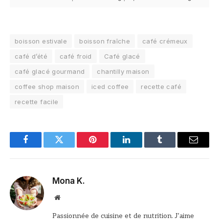
boisson estivale
boisson fraîche
café crémeux
café d’été
café froid
Café glacé
café glacé gourmand
chantilly maison
coffee shop maison
iced coffee
recette café
recette facile
Facebook
Twitter
Pinterest
LinkedIn
Tumblr
Email
Mona K.
Site
web
Passionnée de cuisine et de nutrition. J’aime