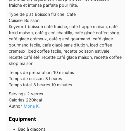
fraîche et intense parfaite pour l’été.
Type de plat
Boisson fraîche, Café
Cuisine
Boisson
Keyword
boisson café fraîche, café frappé maison, café
froid maison, café glacé chantilly, café glacé coffee shop,
café glacé crémeux, café glacé gourmand, café glacé
gourmand facile, café glacé sans dilution, iced coffee
crémeux, iced coffee facile, recette boisson estivale,
recette café été, recette café glacé maison, recette coffee
shop maison
minutes
Temps de préparation
10
minutes
heures
Temps de cuisson
8
heures
heures
minutes
Temps total
8
heures
10
minutes
Servings
2
verres
Calories
220
kcal
Author
Mona K.
Equipment
Bac à glaçons