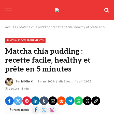
Accueil
»
Matcha chia pudding : recette facile, healthy et prête en 5 minutes
PLATS & ACCOMPAGNEMENTS
Matcha chia pudding :
recette facile, healthy et
prête en 5 minutes
Par
MONA K.
2 mars 2026
Mis à jour :
1 avril 2026
Lecture : 4 min
Facebook
X
Instagram
Suivez-nous
(Twitter)