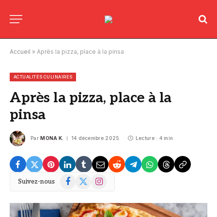
Accueil
»
Après la pizza, place à la pinsa
ACTUALITÉS CULINAIRES
Après la pizza, place à la
pinsa
Par
MONA K.
14 décembre 2025
Lecture : 4 min
Facebook
X
Instagram
Suivez-nous
(Twitter)