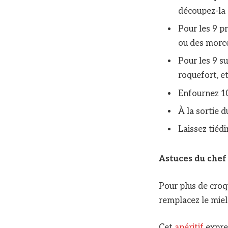
découpez-la e
Pour les 9 p
ou des morcea
Pour les 9 su
roquefort, e
Enfournez 10
À la sortie d
Laissez tiédi
Astuces du che
Pour plus de croq
remplacez le miel 
Cet
apéritif
expres