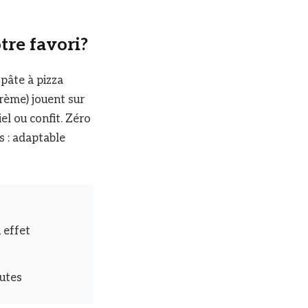
tre favori?
 pâte à pizza
crème) jouent sur
el ou confit. Zéro
s : adaptable
 effet
nutes