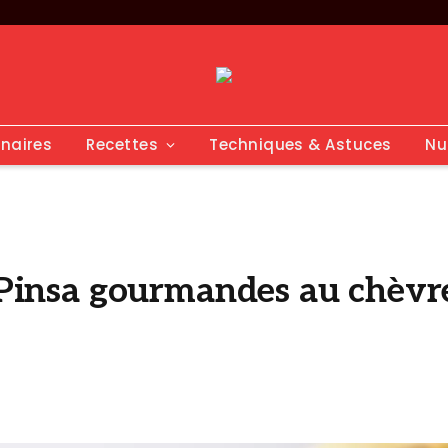
inaires
Recettes
Techniques & Astuces
Nu
i Pinsa gourmandes au chèvr