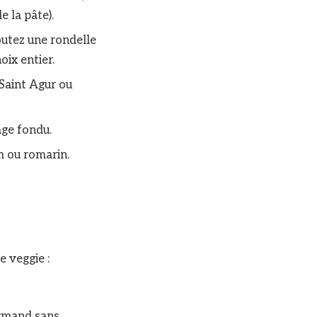
e la pâte).
outez une rondelle
oix entier.
 Saint Agur ou
age fondu.
ym ou romarin.
e veggie :
urmand sans