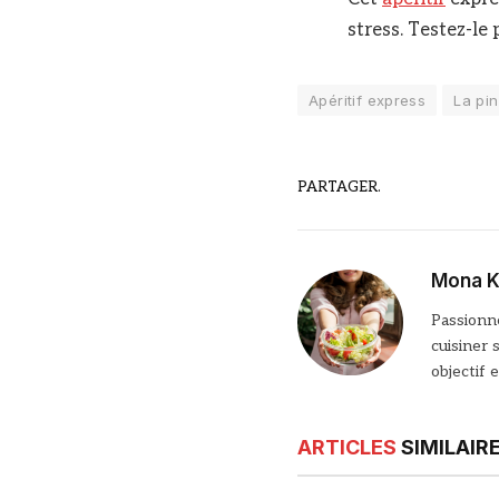
stress. Testez-le 
Apéritif express
La pi
PARTAGER.
Mona K
Passionné
cuisiner 
objectif 
ARTICLES
SIMILAIR