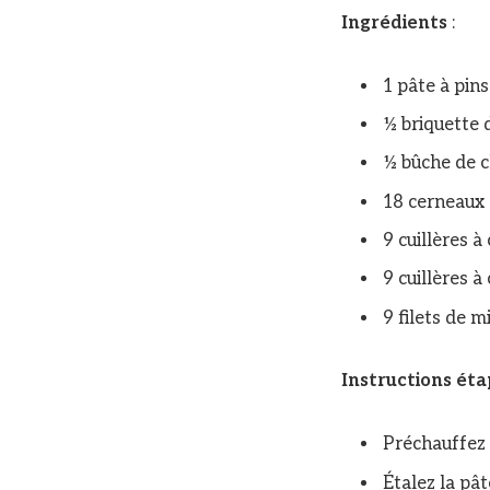
Ingrédients
:
1 pâte à pins
½ briquette 
½ bûche de c
18 cerneaux 
9 cuillères à
9 cuillères à
9 filets de m
Instructions ét
Préchauffez 
Étalez la pât