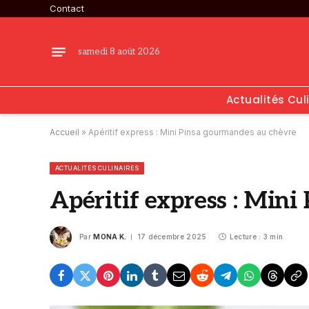
Contact
samedi 8 août 2026
Actualités Cul
Accueil
»
Apéritif express : Mini Pinsa gourmandes au chèvre
ACTUALITÉS CULINAIRES
Apéritif express : Min
Par
MONA K.
17 décembre 2025
Lecture : 3 min