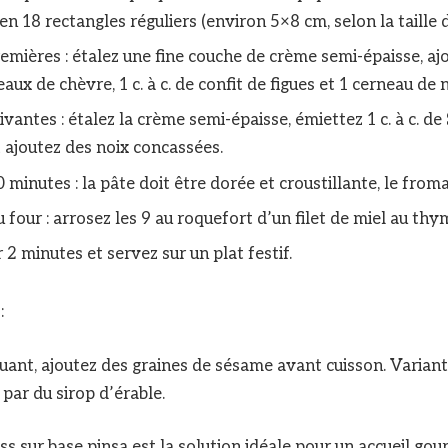
n 18 rectangles réguliers (environ 5×8 cm, selon la taille d
remières : étalez une fine couche de crème semi-épaisse, aj
ux de chèvre, 1 c. à c. de confit de figues et 1 cerneau de n
ivantes : étalez la crème semi-épaisse, émiettez 1 c. à c. de
t ajoutez des noix concassées.
 minutes : la pâte doit être dorée et croustillante, le from
u four : arrosez les 9 au roquefort d’un filet de miel au th
r 2 minutes et servez sur un plat festif.
f
:
uant, ajoutez des graines de sésame avant cuisson. Variant
par du sirop d’érable.
s sur base pinsa est la solution idéale pour un accueil go