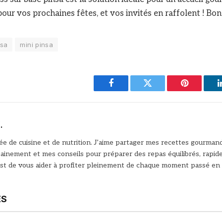
pour vos prochaines fêtes, et vos invités en raffolent ! Bon
nsa
mini pinsa
Facebook
Twitter
Pinterest
.
e de cuisine et de nutrition. J’aime partager mes recettes gourman
sainement et mes conseils pour préparer des repas équilibrés, rapi
est de vous aider à profiter pleinement de chaque moment passé en 
ES