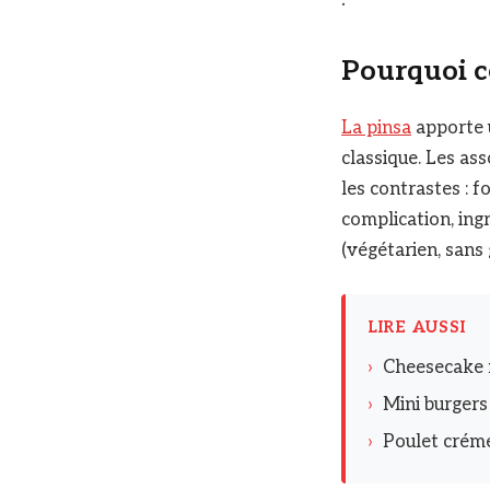
Pourquoi ce
La pinsa
apporte u
classique. Les as
les contrastes : 
complication, ingr
(végétarien, sans
LIRE AUSSI
›
Cheesecake m
›
Mini burgers 
›
Poulet créme