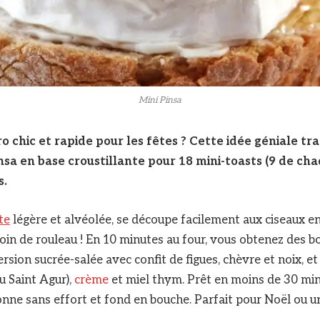
Mini Pinsa
o chic et rapide pour les fêtes ? Cette idée géniale t
nsa en base croustillante pour 18 mini-toasts (9 de ch
s.
te
légère et alvéolée, se découpe facilement aux ciseaux e
soin de rouleau ! En 10 minutes au four, vous obtenez des 
ersion sucrée-salée avec confit de figues, chèvre et noix, e
u Saint Agur),
crème
et miel thym. Prêt en moins de 30 minu
nne sans effort et fond en bouche. Parfait pour Noël ou u