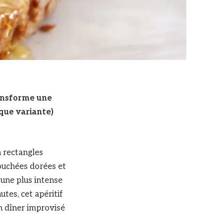
ransforme une
aque variante)
n rectangles
bouchées dorées et
t une plus intense
tes, cet apéritif
n dîner improvisé