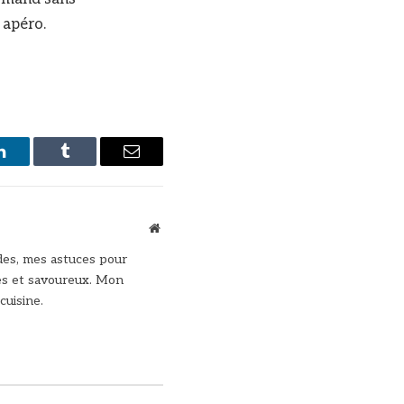
 apéro.
LinkedIn
Tumblr
Email
Site
web
des, mes astuces pour
des et savoureux. Mon
cuisine.