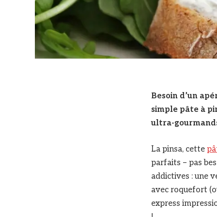
Besoin d’un apér
simple pâte à pi
ultra-gourmand
La pinsa, cette
pâ
parfaits – pas be
addictives : une v
avec roquefort (o
express impressio
!