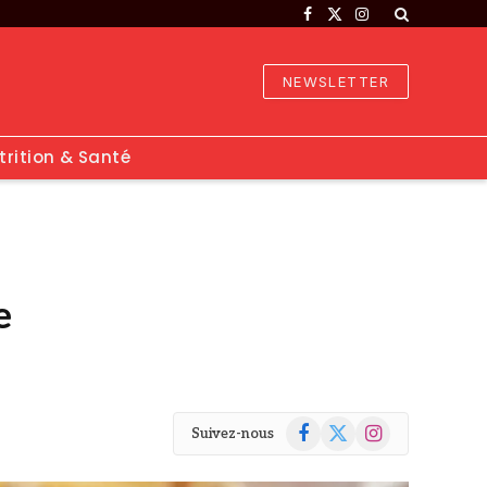
Facebook
X
Instagram
(Twitter)
NEWSLETTER
trition & Santé
e
Facebook
X
Instagram
Suivez-nous
(Twitter)