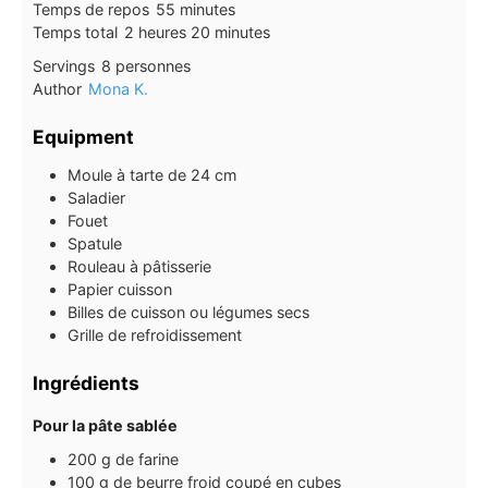
minutes
Temps de repos
55
minutes
heures
minutes
Temps total
2
heures
20
minutes
Servings
8
personnes
Author
Mona K.
Equipment
Moule à tarte de 24 cm
Saladier
Fouet
Spatule
Rouleau à pâtisserie
Papier cuisson
Billes de cuisson ou légumes secs
Grille de refroidissement
Ingrédients
Pour la pâte sablée
200
g
de farine
100
g
de beurre froid coupé en cubes