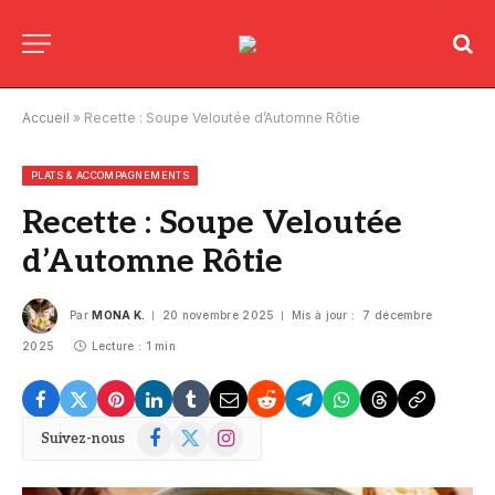
Accueil
»
Recette : Soupe Veloutée d’Automne Rôtie
PLATS & ACCOMPAGNEMENTS
Recette : Soupe Veloutée
d’Automne Rôtie
Par
MONA K.
20 novembre 2025
Mis à jour :
7 décembre
2025
Lecture : 1 min
Facebook
X
Instagram
Suivez-nous
(Twitter)