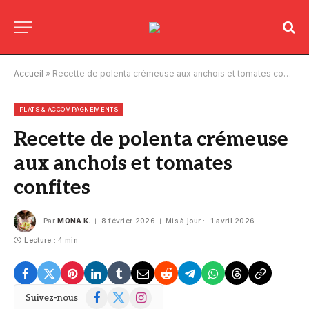
Accueil
»
Recette de polenta crémeuse aux anchois et tomates confites
PLATS & ACCOMPAGNEMENTS
Recette de polenta crémeuse
aux anchois et tomates
confites
Par
MONA K.
8 février 2026
Mis à jour :
1 avril 2026
Lecture : 4 min
Facebook
X
Instagram
Suivez-nous
(Twitter)