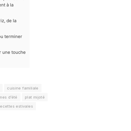
nt à la
z, de la
ou terminer
ur une touche
cuisine familiale
mes d’été
plat mijoté
recettes estivales