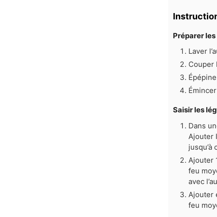
Instructio
Préparer le
Laver l’
Couper l
Épépiner
Émincer 
Saisir les l
Dans une
Ajouter 
jusqu’à 
Ajouter 
feu moye
avec l’a
Ajouter 
feu moy