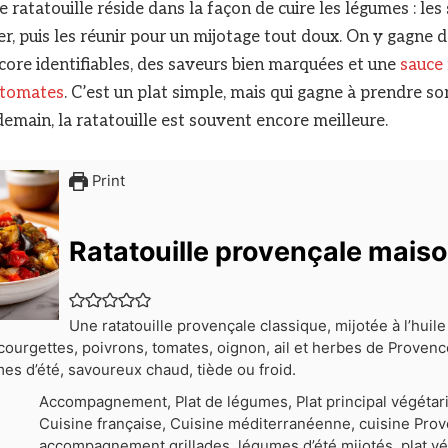
 ratatouille réside dans la façon de cuire les légumes : le
rer, puis les réunir pour un mijotage tout doux. On y gagne
ore identifiables, des saveurs bien marquées et une
sauce
tomates
. C’est un plat simple, mais qui gagne à prendre so
demain, la ratatouille est souvent encore meilleure.
Print
Ratatouille provençale mais
Une ratatouille provençale classique, mijotée à l’huile
courgettes, poivrons, tomates, oignon, ail et herbes de Proven
mes d’été, savoureux chaud, tiède ou froid.
Accompagnement, Plat de légumes, Plat principal végétar
Cuisine française, Cuisine méditerranéenne, cuisine Pro
accompagnement grillades, légumes d’été mijotés, plat v