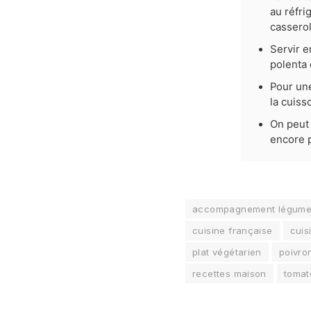
au réfri
casserol
Servir e
polenta
Pour une
la cuiss
On peut 
encore 
accompagnement légum
cuisine française
cuis
plat végétarien
poivro
recettes maison
tomat