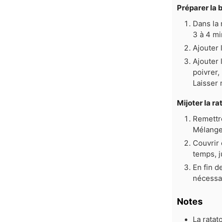
Préparer la 
Dans la 
3 à 4 mi
Ajouter l
Ajouter 
poivrer,
Laisser 
Mijoter la ra
Remettre
Mélange
Couvrir 
temps, 
En fin d
nécessai
Notes
La ratat