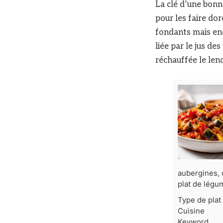
La clé d’une bonne
pour les faire do
fondants mais enc
liée par le jus des
réchauffée le len
aubergines, 
plat de légu
Type de plat
Cuisine
Keyword