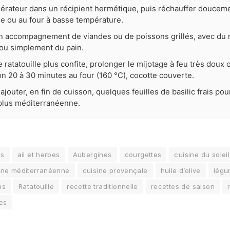
gérateur dans un récipient hermétique, puis réchauffer douceme
e ou au four à basse température.
n accompagnement de viandes ou de poissons grillés, avec du ri
 ou simplement du pain.
 ratatouille plus confite, prolonger le mijotage à feu très doux 
on 20 à 30 minutes au four (160 °C), cocotte couverte.
ajouter, en fin de cuisson, quelques feuilles de basilic frais po
plus méditerranéenne.
es
ail et herbes
Aubergines
courgettes
cuisine du soleil
ine méditerranéenne
cuisine provençale
huile d’olive
légu
ns
Ratatouille
recette traditionnelle
recettes de saison
es