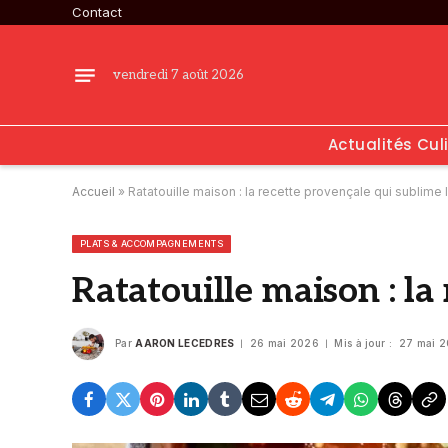
Contact
vendredi 7 août 2026
Actualités Cul
Accueil
»
Ratatouille maison : la recette provençale qui sublime
PLATS & ACCOMPAGNEMENTS
Ratatouille maison : la
Par
AARON LECEDRES
26 mai 2026
Mis à jour :
27 mai 