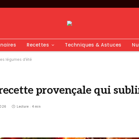
inaires
Recettes
Techniques & Astuces
Nu
 les légumes d’été
 recette provençale qui subl
2026
Lecture : 4 min