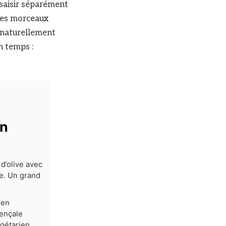
s saisir séparément
 des morceaux
naturellement
n temps :
on
 d’olive avec
ce. Un grand
ien
vençale
égétarien