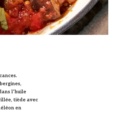
acances.
bergines,
dans l’huile
llée, tiède avec
améléon en