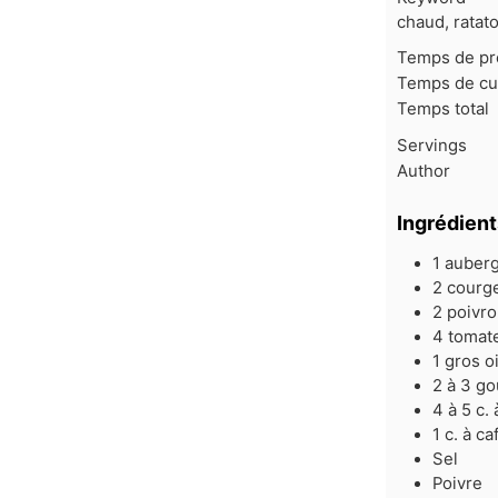
chaud, ratat
Temps de pr
Temps de cu
Temps total
Servings
Author
Ingrédient
1
auberg
2
courg
2
poivr
4
tomat
1
gros o
2 à 3
go
4 à 5
c.
1
c.
à ca
Sel
Poivre