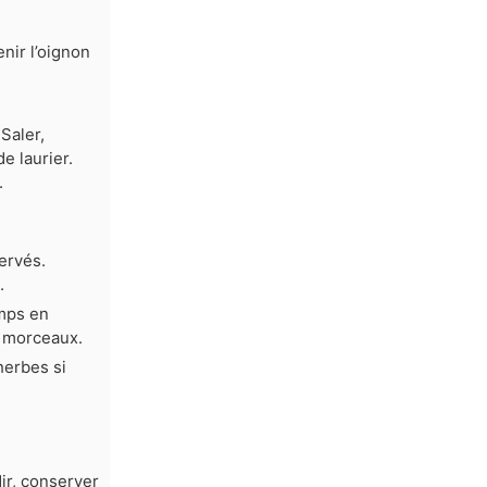
enir l’oignon
Saler,
e laurier.
.
ervés.
.
emps en
n morceaux.
herbes si
dir, conserver