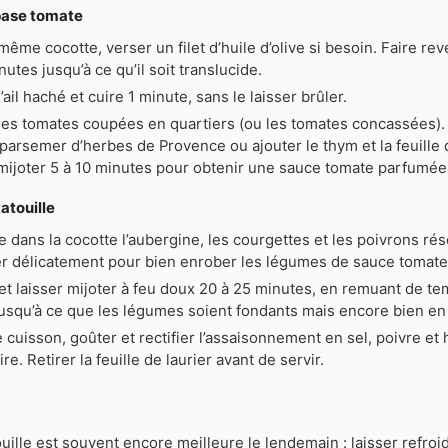
base tomate
même cocotte, verser un filet d’huile d’olive si besoin. Faire rev
nutes jusqu’à ce qu’il soit translucide.
’ail haché et cuire 1 minute, sans le laisser brûler.
les tomates coupées en quartiers (ou les tomates concassées). 
 parsemer d’herbes de Provence ou ajouter le thym et la feuille d
mijoter 5 à 10 minutes pour obtenir une sauce tomate parfumée
tatouille
 dans la cocotte l’aubergine, les courgettes et les poivrons rés
r délicatement pour bien enrober les légumes de sauce tomate
et laisser mijoter à feu doux 20 à 25 minutes, en remuant de t
jusqu’à ce que les légumes soient fondants mais encore bien e
e cuisson, goûter et rectifier l’assaisonnement en sel, poivre et 
re. Retirer la feuille de laurier avant de servir.
ouille est souvent encore meilleure le lendemain : laisser refroi