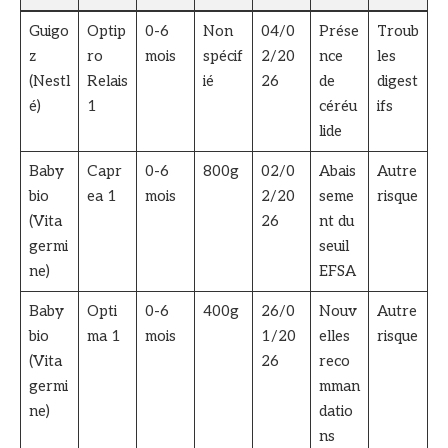
Guigo
Optip
0-6
Non
04/0
Prése
Troub
z
ro
mois
spécif
2/20
nce
les
(Nestl
Relais
ié
26
de
digest
é)
1
céréu
ifs
lide
Baby
Capr
0-6
800g
02/0
Abais
Autre
bio
ea 1
mois
2/20
seme
risque
(Vita
26
nt du
germi
seuil
ne)
EFSA
Baby
Opti
0-6
400g
26/0
Nouv
Autre
bio
ma 1
mois
1/20
elles
risque
(Vita
26
reco
germi
mman
ne)
datio
ns