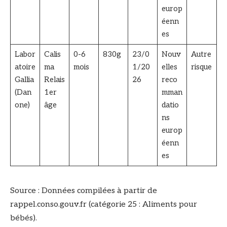
europ
éenn
es
Labor
Calis
0-6
830g
23/0
Nouv
Autre
atoire
ma
mois
1/20
elles
risque
Gallia
Relais
26
reco
(Dan
1er
mman
one)
âge
datio
ns
europ
éenn
es
Source : Données compilées à partir de
rappel.conso.gouv.fr (catégorie 25 : Aliments pour
bébés).