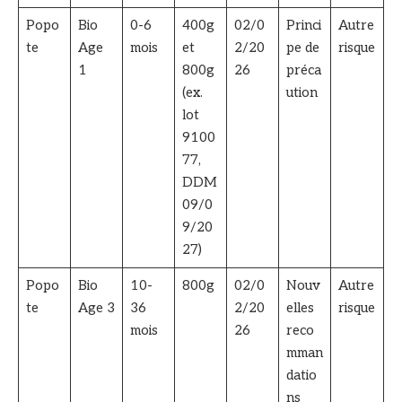
Popo
Bio
0-6
400g
02/0
Princi
Autre
te
Age
mois
et
2/20
pe de
risque
1
800g
26
préca
(ex.
ution
lot
9100
77,
DDM
09/0
9/20
27)
Popo
Bio
10-
800g
02/0
Nouv
Autre
te
Age 3
36
2/20
elles
risque
mois
26
reco
mman
datio
ns