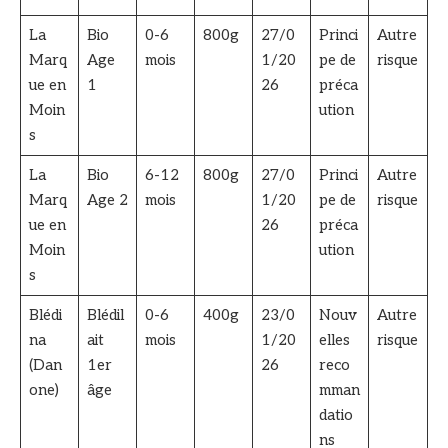
La
Bio
0-6
800g
27/0
Princi
Autre
Marq
Age
mois
1/20
pe de
risque
ue en
1
26
préca
Moin
ution
s
La
Bio
6-12
800g
27/0
Princi
Autre
Marq
Age 2
mois
1/20
pe de
risque
ue en
26
préca
Moin
ution
s
Blédi
Blédil
0-6
400g
23/0
Nouv
Autre
na
ait
mois
1/20
elles
risque
(Dan
1er
26
reco
one)
âge
mman
datio
ns