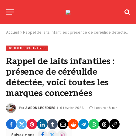
Accueil
»
Rappel de laits infantiles : présence de céréulide détectée, voici toutes les marques concernées
ACTUALITÉS CULINAIRES
Rappel de laits infantiles :
présence de céréulide
détectée, voici toutes les
marques concernées
Par
AARON LECEDRES
6 février 2026
Lecture : 8 min
Facebook
X
Instagram
Suivez-nous