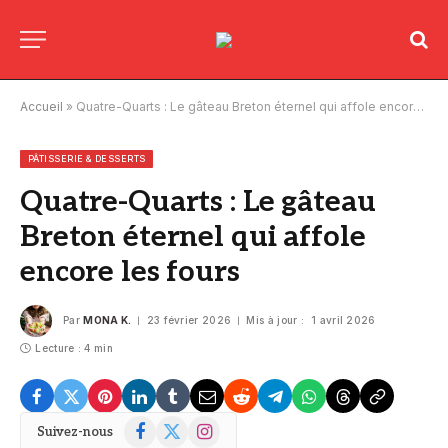
Accueil
»
Quatre-Quarts : Le gâteau Breton éternel qui affole encore les fours
PÂTISSERIE & DESSERTS
Quatre-Quarts : Le gâteau
Breton éternel qui affole
encore les fours
Par
MONA K.
23 février 2026
Mis à jour :
1 avril 2026
Lecture : 4 min
Facebook
X
Instagram
Suivez-nous
(Twitter)