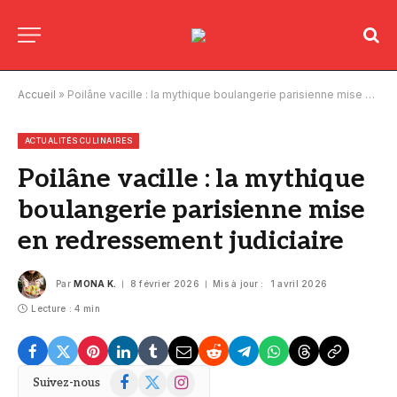
Accueil
»
Poilâne vacille : la mythique boulangerie parisienne mise en redressement judiciaire
ACTUALITÉS CULINAIRES
Poilâne vacille : la mythique
boulangerie parisienne mise
en redressement judiciaire
Par
MONA K.
8 février 2026
Mis à jour :
1 avril 2026
Lecture : 4 min
Facebook
X
Instagram
Suivez-nous
(Twitter)