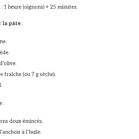
: 1 heure (oignons) + 25 minutes.
 la pâte
:
ne.
iède.
d’olive.
e fraîche (ou 7 g sèche).
.
e
:
nons doux émincés.
’anchois à l’huile.