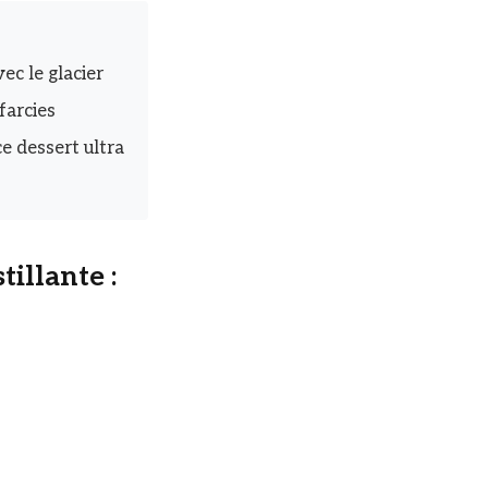
ec le glacier
farcies
e dessert ultra
illante :