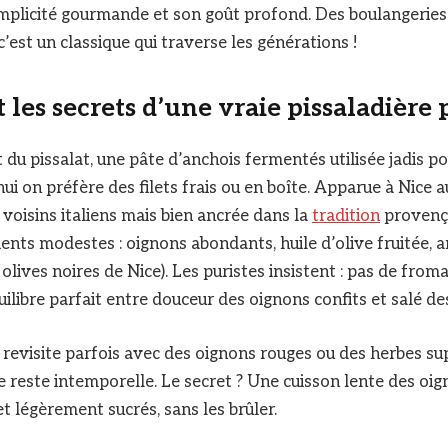
implicité gourmande et son goût profond. Des boulangeries
 c’est un classique qui traverse les générations !
et les secrets d’une vraie pissaladièr
du pissalat, une pâte d’anchois fermentés utilisée jadis po
ui on préfère des filets frais ou en boîte. Apparue à Nice
 voisins italiens mais bien ancrée dans la
tradition
provença
ients modestes : oignons abondants, huile d’olive fruitée, 
s olives noires de Nice). Les puristes insistent : pas de from
uilibre parfait entre douceur des oignons confits et salé de
a revisite parfois avec des oignons rouges ou des herbes s
e reste intemporelle. Le secret ? Une cuisson lente des oig
t légèrement sucrés, sans les brûler.