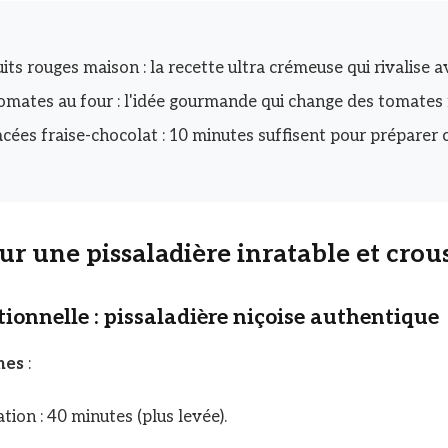
its rouges maison : la recette ultra crémeuse qui rivalise av
omates au four : l'idée gourmande qui change des tomates 
cées fraise-chocolat : 10 minutes suffisent pour préparer c
r une pissaladière inratable et croust
tionnelle : pissaladière niçoise authentique
nes
:
ion : 40 minutes (plus levée).