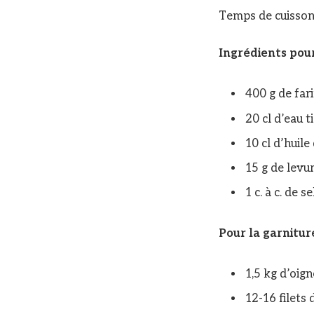
Temps de cuisson 
Ingrédients pour
400 g de fari
20 cl d’eau t
10 cl d’huile 
15 g de levur
1 c. à c. de sel
Pour la garnitur
1,5 kg d’oig
12-16 filets d