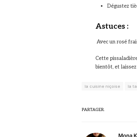
Dégustez tiè
Astuces :
Avec un rosé frai
Cette pissaladièr
bientôt, et laisse
la cuisine niçoise
la t
PARTAGER.
Mona K