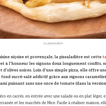
La pissaladiere
isine niçoise et provençale, la pissaladière est cette
t
 met à l’honneur les oignons doux longuement confits,
t d’olives noires. Loin d’une simple pizza, elle offre un
n fond sucré-salé addictif grâce aux oignons caramélisés
mami puissant sans une once de tomate (dans la version
éro en carrés, en entrée avec une salade ou en plat léger, e
erranée et les marchés de Nice. Facile à réaliser maison, e