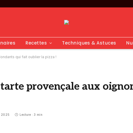
inaires
Recettes
Techniques & Astuces
Nu
ndants qui fait oublier la pizza !
la tarte provençale aux oigno
e 2025
Lecture : 3 min