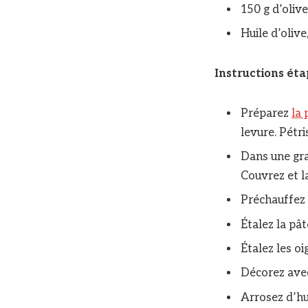
150 g d’oliv
Huile d’olive
Instructions ét
Préparez
la 
levure. Pétri
Dans une gran
Couvrez et l
Préchauffez 
Étalez la pâ
Étalez les o
Décorez avec 
Arrosez d’hu