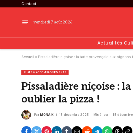
Contact
vendredi 7 août 2026
Actualités Cul
Accueil
»
Pissaladière niçoise : la tarte provençale aux oignons fo
PLATS & ACCOMPAGNEMENTS
Pissaladière niçoise : 
oublier la pizza !
Par
MONA K.
15 décembre 2025
Mis à jour :
15 décembr