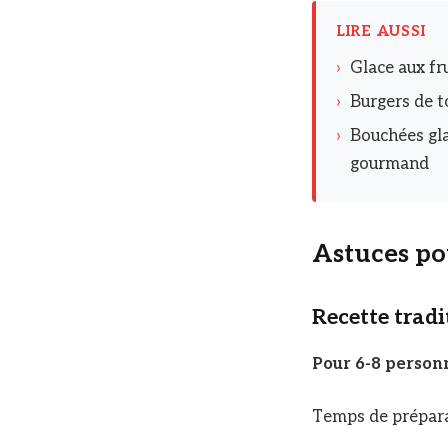
LIRE AUSSI
›
Glace aux fru
›
Burgers de t
›
Bouchées gla
gourmand
Astuces pou
Recette tradi
Pour 6-8 person
Temps de préparat