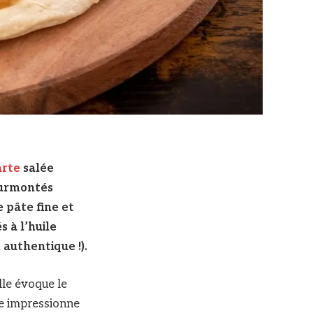
arte
salée
 surmontés
e pâte fine et
 à l’huile
 authentique !).
lle évoque le
lle impressionne