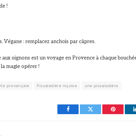
de !
s. Végane : remplacez anchois par câpres.
e aux oignons est un voyage en Provence à chaque bouchée
z la magie opérer !
arte provençale
Pissaladière niçoise
une pissaladière
Facebook
Twitter
Pinterest
.