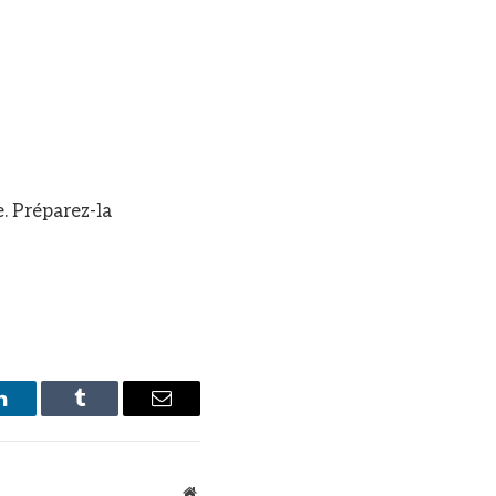
. Préparez-la
LinkedIn
Tumblr
Email
Site