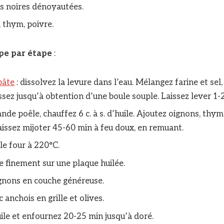
es noires dénoyautées.
, thym, poivre.
ape par étape
:
pâte
: dissolvez la levure dans l’eau. Mélangez farine et sel,
ssez jusqu’à obtention d’une boule souple. Laissez lever 1-
de poêle, chauffez 6 c. à s. d’huile. Ajoutez oignons, thym
aissez mijoter 45-60 min à feu doux, en remuant.
le four à 220°C.
te finement sur une plaque huilée.
ignons en couche généreuse.
anchois en grille et olives.
ile et enfournez 20-25 min jusqu’à doré.