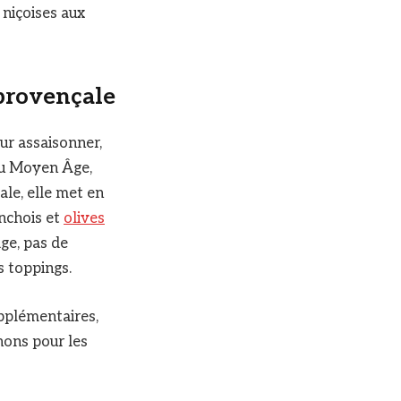
 niçoises aux
e provençale
ur assaisonner,
 au Moyen Âge,
le, elle met en
anchois et
olives
age, pas de
s toppings.
upplémentaires,
nons pour les