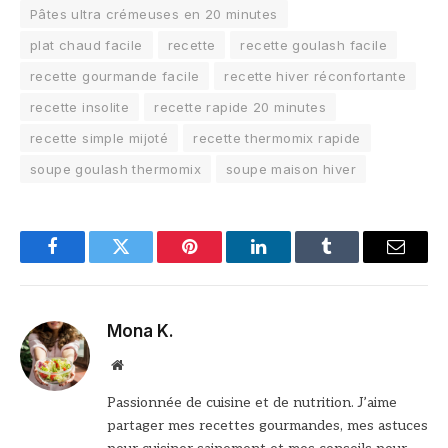
Pâtes ultra crémeuses en 20 minutes
plat chaud facile
recette
recette goulash facile
recette gourmande facile
recette hiver réconfortante
recette insolite
recette rapide 20 minutes
recette simple mijoté
recette thermomix rapide
soupe goulash thermomix
soupe maison hiver
Facebook
Twitter
Pinterest
LinkedIn
Tumblr
Email
Mona K.
Site
web
Passionnée de cuisine et de nutrition. J’aime
partager mes recettes gourmandes, mes astuces