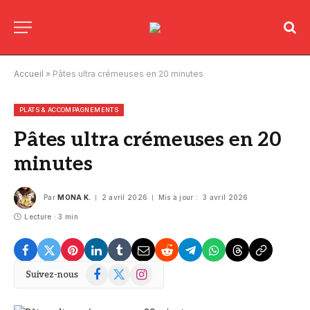
Accueil
»
Pâtes ultra crémeuses en 20 minutes
PLATS & ACCOMPAGNEMENTS
Pâtes ultra crémeuses en 20
minutes
Par
MONA K.
2 avril 2026
Mis à jour :
3 avril 2026
Lecture : 3 min
Facebook
X
Instagram
Suivez-nous
(Twitter)