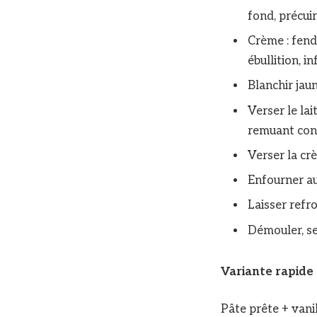
fond, précuir
Crème : fendr
ébullition, i
Blanchir jau
Verser le lai
remuant cons
Verser la cr
Enfourner au
Laisser refro
Démouler, ser
Variante rapide
Pâte prête + vani