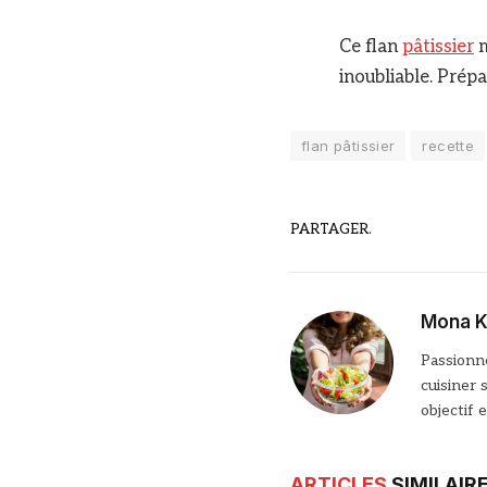
Ce flan
pâtissier
m
inoubliable. Prépa
flan pâtissier
recette
PARTAGER.
Mona K
Passionné
cuisiner 
objectif 
ARTICLES
SIMILAIR