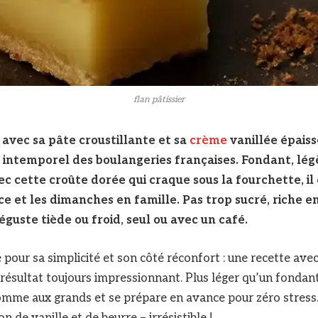
flan pâtissier
, avec sa pâte croustillante et sa
crème
vanillée épais
t intemporel des boulangeries françaises. Fondant, l
c cette croûte dorée qui craque sous la fourchette, il
e et les dimanches en famille. Pas trop sucré, riche e
déguste tiède ou froid, seul ou avec un café.
e pour sa simplicité et son côté réconfort : une recette ave
 résultat toujours impressionnant. Plus léger qu’un fondan
comme aux grands et se prépare en avance pour zéro stress
de vanille et de beurre – irrésistible !