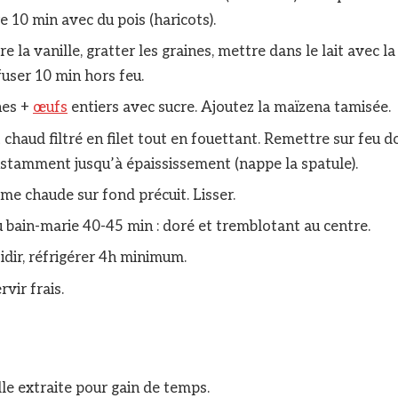
e 10 min avec du pois (haricots).
e la vanille, gratter les graines, mettre dans le lait avec l
nfuser 10 min hors feu.
nes +
œufs
entiers avec sucre. Ajoutez la maïzena tamisée.
t chaud filtré en filet tout en fouettant. Remettre sur feu d
tamment jusqu’à épaississement (nappe la spatule).
ème chaude sur fond précuit. Lisser.
 bain-marie 40-45 min : doré et tremblotant au centre.
idir, réfrigérer 4h minimum.
vir frais.
lle extraite pour gain de temps.