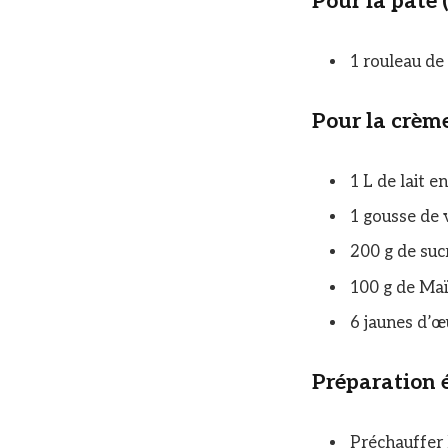
Pour la pâte 
1 rouleau de
Pour la crèm
1 L de lait en
1 gousse de va
200 g de suc
100 g de Maï
6 jaunes d’œ
Préparation 
Préchauffer 