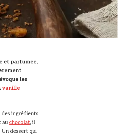
se et parfumée,
égèrement
 évoque les
n
vanille
c des ingrédients
t au
chocolat
, il
. Un dessert qui