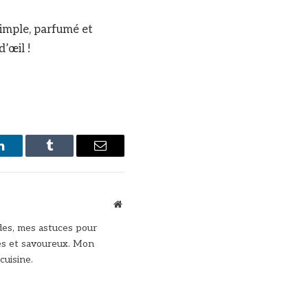
simple, parfumé et
d’œil !
LinkedIn
Tumblr
Email
Site
web
des, mes astuces pour
des et savoureux. Mon
cuisine.