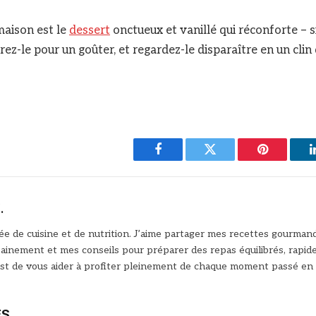
aison est le
dessert
onctueux et vanillé qui réconforte – 
rez-le pour un goûter, et regardez-le disparaître en un clin 
Facebook
Twitter
Pinterest
.
e de cuisine et de nutrition. J’aime partager mes recettes gourman
sainement et mes conseils pour préparer des repas équilibrés, rapi
est de vous aider à profiter pleinement de chaque moment passé en 
ES