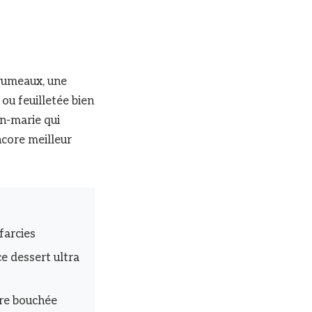
grumeaux, une
 ou feuilletée bien
in-marie qui
encore meilleur
farcies
e dessert ultra
ère bouchée