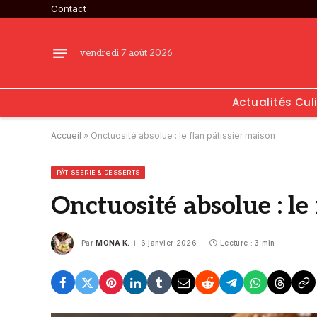
Contact
vendredi 7 août 2026
Actualités Cul
Accueil
»
Onctuosité absolue : le flan pâtissier maison
PÂTISSERIE & DESSERTS
Onctuosité absolue : le
Par
MONA K.
6 janvier 2026
Lecture : 3 min