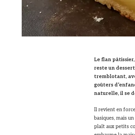
Le flan pâtissier
reste un desser
tremblotant, ave
goûters d’enfanc
naturelle, il se 
Il revient en forc
basiques, mais un
plaît aux petits 
embaume la maison 