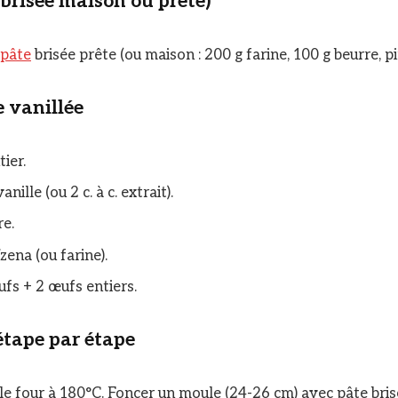
(brisée maison ou prête)
pâte
brisée prête (ou maison : 200 g farine, 100 g beurre, pi
e vanillée
tier.
nille (ou 2 c. à c. extrait).
re.
zena (ou farine).
ufs + 2 œufs entiers.
étape par étape
le four à 180°C. Foncer un moule (24-26 cm) avec pâte bris