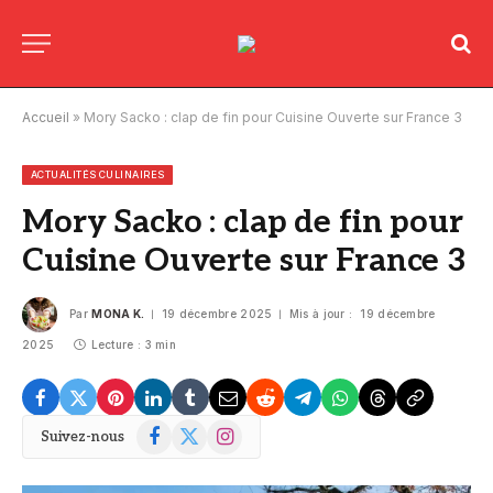
Accueil
»
Mory Sacko : clap de fin pour Cuisine Ouverte sur France 3
ACTUALITÉS CULINAIRES
Mory Sacko : clap de fin pour
Cuisine Ouverte sur France 3
Par
MONA K.
19 décembre 2025
Mis à jour :
19 décembre
2025
Lecture : 3 min
Facebook
X
Instagram
Suivez-nous
(Twitter)