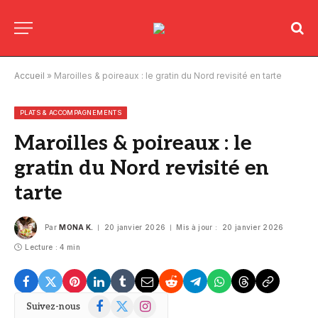
Accueil
»
Maroilles & poireaux : le gratin du Nord revisité en tarte
PLATS & ACCOMPAGNEMENTS
Maroilles & poireaux : le
gratin du Nord revisité en
tarte
Par
MONA K.
20 janvier 2026
Mis à jour :
20 janvier 2026
Lecture : 4 min
Facebook
X
Instagram
Suivez-nous
(Twitter)