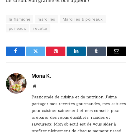
de saison. Bon gratiné et bon appétit !
la flamiche
maroilles
Maroilles & poireaux
poireaux
recette
Facebook
Twitter
Pinterest
LinkedIn
Tumblr
Email
Mona K.
Site
web
Passionnée de cuisine et de nutrition. J’aime
partager mes recettes gourmandes, mes astuces
pour cuisiner sainement et mes conseils pour
préparer des repas équilibrés, rapides et
savoureux. Mon objectif est de vous aider à
profiter pleinement de chaque moment passé