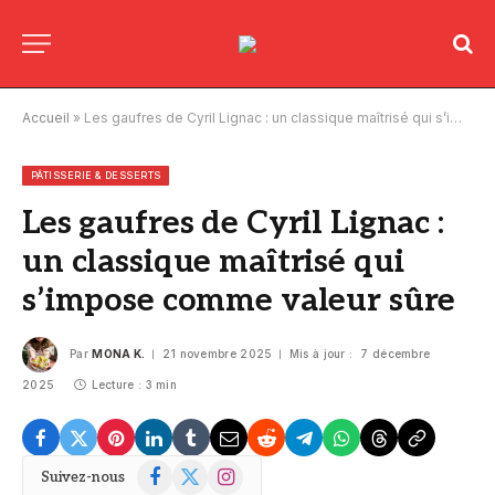
Accueil
»
Les gaufres de Cyril Lignac : un classique maîtrisé qui s’impose comme valeur sûre
PÂTISSERIE & DESSERTS
Les gaufres de Cyril Lignac :
un classique maîtrisé qui
s’impose comme valeur sûre
Par
MONA K.
21 novembre 2025
Mis à jour :
7 décembre
2025
Lecture : 3 min
Facebook
X
Instagram
Suivez-nous
(Twitter)