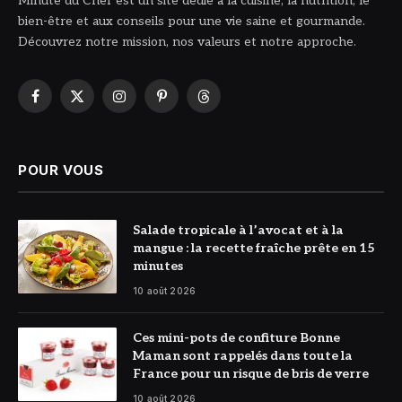
Minute du Chef est un site dédié à la cuisine, la nutrition, le
bien-être et aux conseils pour une vie saine et gourmande.
Découvrez notre mission, nos valeurs et notre approche.
Facebook
X
Instagram
Pinterest
Threads
(Twitter)
POUR VOUS
© DR
Salade tropicale à l’avocat et à la
mangue : la recette fraîche prête en 15
minutes
10 août 2026
© Bonne
Ces mini-pots de confiture Bonne
Maman
Maman sont rappelés dans toute la
France pour un risque de bris de verre
10 août 2026