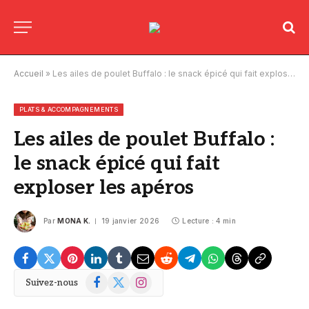
Accueil
»
Les ailes de poulet Buffalo : le snack épicé qui fait exploser les apéros
PLATS & ACCOMPAGNEMENTS
Les ailes de poulet Buffalo :
le snack épicé qui fait
exploser les apéros
Par
MONA K.
19 janvier 2026
Lecture : 4 min
Facebook
X
Instagram
Suivez-nous
(Twitter)