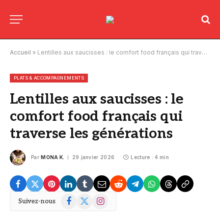
Accueil
»
Lentilles aux saucisses : le comfort food français qui traverse les générations
PLATS & ACCOMPAGNEMENTS
Lentilles aux saucisses : le
comfort food français qui
traverse les générations
Par
MONA K.
29 janvier 2026
Lecture : 4 min
Facebook
X
Instagram
Suivez-nous
(Twitter)