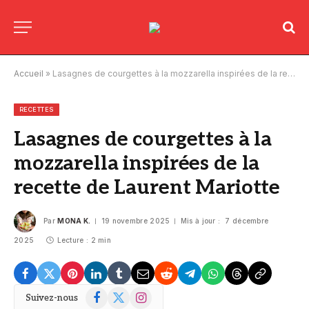
Accueil
»
Lasagnes de courgettes à la mozzarella inspirées de la recette de Laurent Mariotte
RECETTES
Lasagnes de courgettes à la
mozzarella inspirées de la
recette de Laurent Mariotte
Par
MONA K.
19 novembre 2025
Mis à jour :
7 décembre
2025
Lecture : 2 min
Facebook
X
Instagram
Suivez-nous
(Twitter)