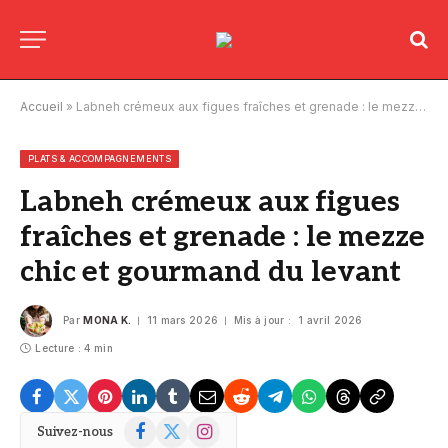
Accueil
»
Labneh crémeux aux figues fraîches et grenade : le mezze chic et gourmand du levant
PLATS & ACCOMPAGNEMENTS
Labneh crémeux aux figues
fraîches et grenade : le mezze
chic et gourmand du levant
Par
MONA K.
11 mars 2026
Mis à jour :
1 avril 2026
Lecture : 4 min
Facebook
X
Instagram
Suivez-nous
(Twitter)