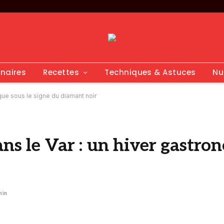
inaires
Recettes
Techniques & Astuces
Nu
que sous le signe du diamant noir
ns le Var : un hiver gastro
min