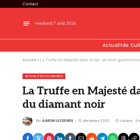
Contact
vendredi 7 août 2026
Actualités Cul
Accueil
»
La Truffe en Majesté dans le Var : un hiver gastronomi
ACTUALITÉS CULINAIRES
La Truffe en Majesté da
du diamant noir
Par
AARON LECEDRES
12 décembre 2025
Lecture : 5 