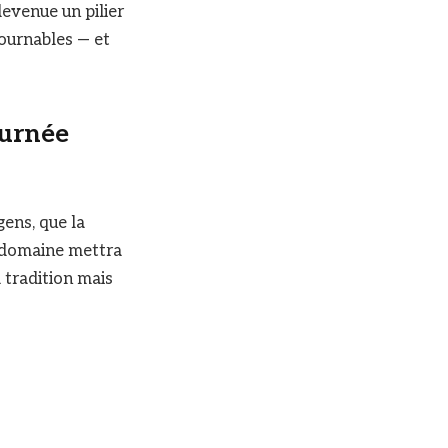
devenue un pilier
tournables — et
ournée
gens, que la
e domaine mettra
 tradition mais