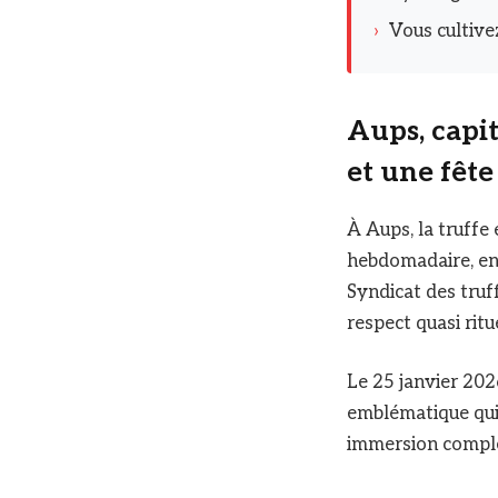
›
Vous cultive
Aups, capit
et une fêt
À Aups, la truffe 
hebdomadaire, en 
Syndicat des truff
respect quasi ritue
Le 25 janvier 2026
emblématique qui 
immersion complè