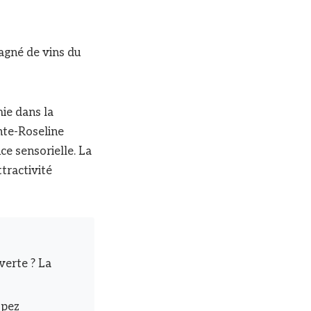
agné de vins du
ie dans la
inte-Roseline
nce sensorielle. La
ttractivité
erte ? La
opez