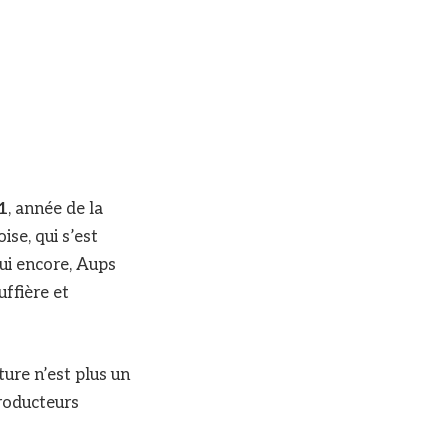
1
, année de la
ise, qui s’est
hui encore, Aups
uffière et
ture n’est plus un
producteurs