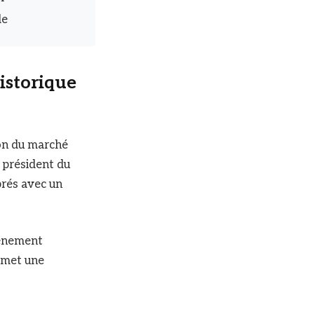
le
historique
tion du marché
, président du
ébrés avec un
vénement
romet une