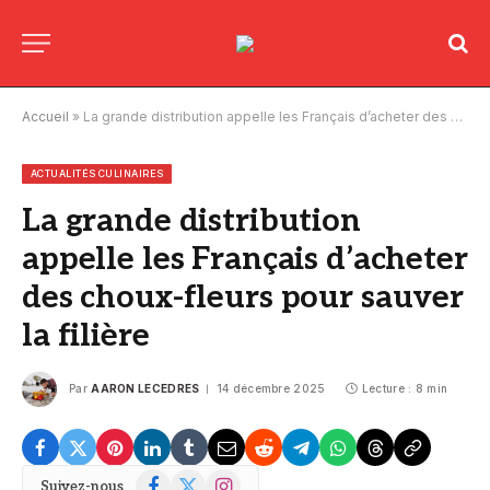
Accueil
»
La grande distribution appelle les Français d’acheter des choux-fleurs pour sauver la filière
ACTUALITÉS CULINAIRES
La grande distribution
appelle les Français d’acheter
des choux-fleurs pour sauver
la filière
Par
AARON LECEDRES
14 décembre 2025
Lecture : 8 min
Facebook
X
Instagram
Suivez-nous