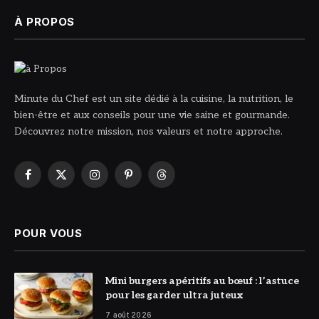
À PROPOS
Minute du Chef est un site dédié à la cuisine, la nutrition, le
bien-être et aux conseils pour une vie saine et gourmande.
Découvrez notre mission, nos valeurs et notre approche.
Facebook
X
Instagram
Pinterest
Threads
(Twitter)
POUR VOUS
© DR
Mini burgers apéritifs au bœuf : l’astuce
pour les garder ultra juteux
7 août 2026