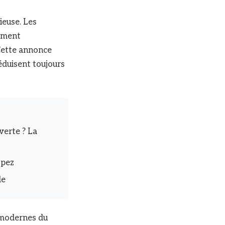
ieuse. Les
nement
 Cette annonce
séduisent toujours
erte ? La
opez
le
s modernes du