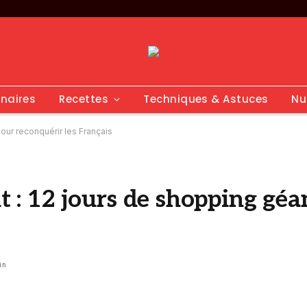
inaires
Recettes
Techniques & Astuces
Nu
pour reconquérir les Français
nt : 12 jours de shopping gé
in