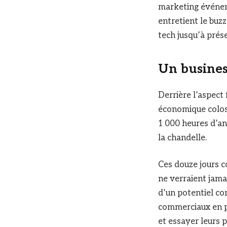
marketing événeme
entretient le buz
tech jusqu’à prés
Un busines
Derrière l’aspect 
économique coloss
1 000 heures d’an
la chandelle.
Ces douze jours 
ne verraient jama
d’un potentiel co
commerciaux en pl
et essayer leurs 