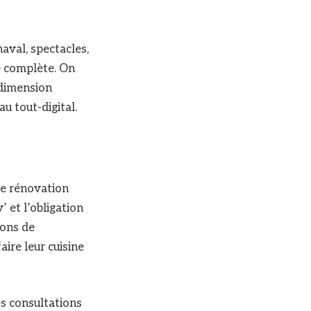
naval, spectacles,
e complète. On
 dimension
u tout-digital.
de rénovation
et l’obligation
ions de
aire leur cuisine
es consultations