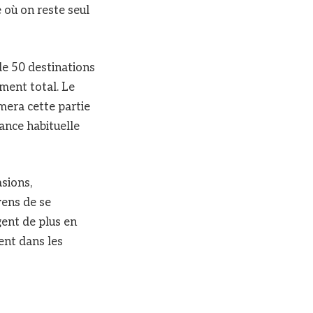
 où on reste seul
de 50 destinations
ment total. Le
mera cette partie
ance habituelle
asions,
yens de se
gent de plus en
ient dans les