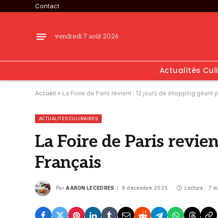
Contact
vendredi 7 août 2026
Actualités Cul
Accueil
»
La Foire de Paris revient : 12 jours de shopping géant 
ACTUALITÉS CULINAIRES
La Foire de Paris revie
Français
Par
AARON LECEDRES
9 décembre 2025
Lecture : 7 m