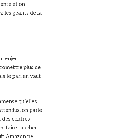
tente et on
z les géants de la
un enjeu
promettre plus de
s le pari en vaut
mmense qu’elles
attendus, on parle
t des centres
, faire toucher
duit Amazon ne