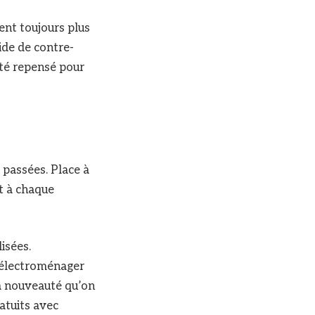
nt toujours plus
ide de contre-
 été repensé pour
s passées. Place à
t à chaque
isées.
 électroménager
 la nouveauté qu’on
atuits avec