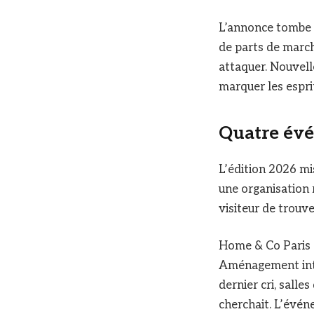
L’annonce tombe 
de parts de march
attaquer. Nouvelle
marquer les esprit
Quatre évé
L’édition 2026 mis
une organisation 
visiteur de trouv
Home & Co Paris 
Aménagement inté
dernier cri, salle
cherchait. L’évé