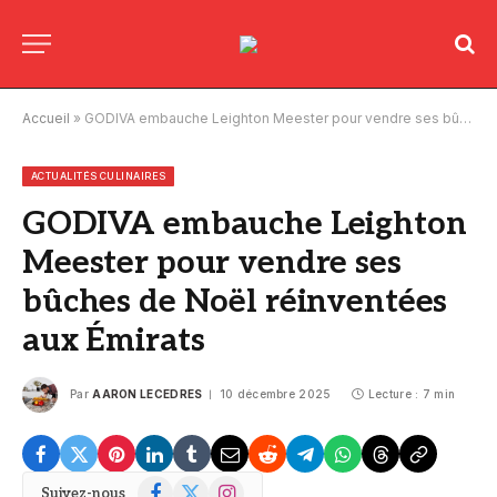
Accueil
»
GODIVA embauche Leighton Meester pour vendre ses bûches de Noël réinventées aux Émirats
ACTUALITÉS CULINAIRES
GODIVA embauche Leighton
Meester pour vendre ses
bûches de Noël réinventées
aux Émirats
Par
AARON LECEDRES
10 décembre 2025
Lecture : 7 min
Facebook
X
Instagram
Suivez-nous