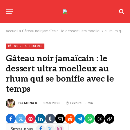
Accueil
»
Gâteau noir jamaïcain : le dessert ultra moelleux au rhum qui se bonifie avec le temps
PÂTISSERIE & DESSERTS
Gâteau noir jamaïcain : le
dessert ultra moelleux au
rhum qui se bonifie avec le
temps
Par
MONA K.
8 mai 2026
Lecture : 5 min
Facebook
X
Instagram
Suivez-nous