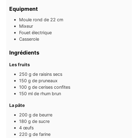
Equipment
Moule rond de 22 cm
Mixeur
Fouet électrique
Casserole
Ingrédients
Les fruits
250
g
de raisins secs
150
g
de pruneaux
100
g
de cerises confites
150
ml
de rhum brun
La pâte
200
g
de beurre
180
g
de sucre
4
œufs
220
g
de farine