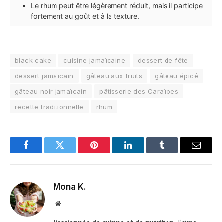
Le rhum peut être légèrement réduit, mais il participe
fortement au goût et à la texture.
black cake
cuisine jamaïcaine
dessert de fête
dessert jamaïcain
gâteau aux fruits
gâteau épicé
gâteau noir jamaïcain
pâtisserie des Caraïbes
recette traditionnelle
rhum
Facebook
Twitter
Pinterest
LinkedIn
Tumblr
Email
Mona K.
Site
web