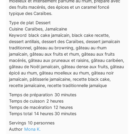
moelleux et intensément parfumé au rhum, préparé avec
des fruits macérés, des épices et un caramel foncé
typique des Caraïbes.
Type de plat
Dessert
Cuisine
Caraïbes, Jamaïcaine
Keyword
black cake jamaïcain, black cake recette,
dessert antillais, dessert des Caraïbes, dessert jamaïcain
traditionnel, gâteau au browning, gâteau au rhum
jamaïcain, gâteau aux fruits et rhum, gâteau aux fruits
macérés, gâteau aux pruneaux et raisins, gâteau caribéen,
gâteau de Noël jamaïcain, gâteau dense aux fruits, gâteau
épicé au rhum, gâteau moelleux au rhum, gâteau noir
jamaïcain, pâtisserie jamaïcaine, recette black cake,
recette jamaïcaine, recette traditionnelle jamaïque
minutes
Temps de préparation
30
minutes
heures
Temps de cuisson
2
heures
heures
Temps de macération
12
heures
heures
minutes
Temps total
14
heures
30
minutes
Servings
10
personnes
Author
Mona K.