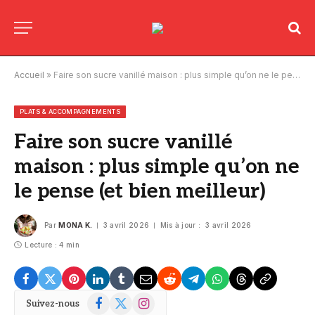
Accueil
»
Faire son sucre vanillé maison : plus simple qu’on ne le pense (et bien meilleur)
PLATS & ACCOMPAGNEMENTS
Faire son sucre vanillé
maison : plus simple qu’on ne
le pense (et bien meilleur)
Par
MONA K.
3 avril 2026
Mis à jour :
3 avril 2026
Lecture : 4 min
Facebook
X
Instagram
Suivez-nous
(Twitter)