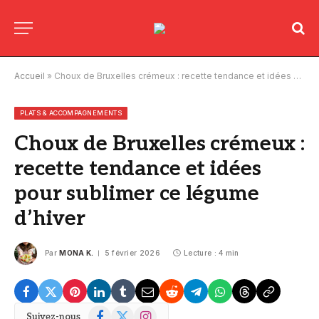
Accueil
»
Choux de Bruxelles crémeux : recette tendance et idées pour sublimer ce légume d’hiver
PLATS & ACCOMPAGNEMENTS
Choux de Bruxelles crémeux :
recette tendance et idées
pour sublimer ce légume
d’hiver
Par
MONA K.
5 février 2026
Lecture : 4 min
Facebook
X
Instagram
Suivez-nous