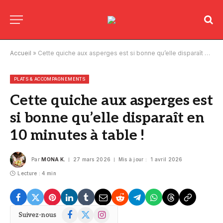
Accueil
»
Cette quiche aux asperges est si bonne qu’elle disparaît en 10 minutes à table !
PLATS & ACCOMPAGNEMENTS
Cette quiche aux asperges est
si bonne qu’elle disparaît en
10 minutes à table !
Par
MONA K.
27 mars 2026
Mis à jour :
1 avril 2026
Lecture : 4 min
Facebook
X
Instagram
Suivez-nous
(Twitter)