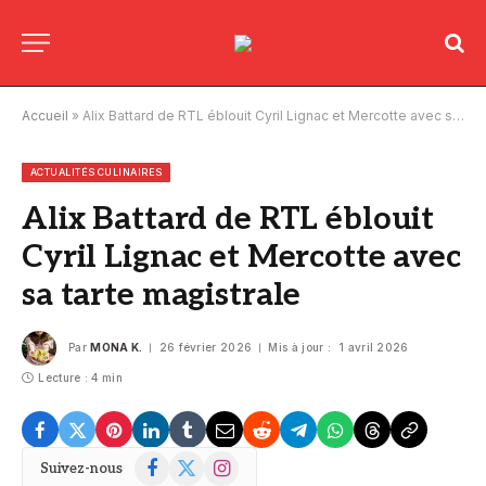
Accueil
»
Alix Battard de RTL éblouit Cyril Lignac et Mercotte avec sa tarte magistrale
ACTUALITÉS CULINAIRES
Alix Battard de RTL éblouit
Cyril Lignac et Mercotte avec
sa tarte magistrale
Par
MONA K.
26 février 2026
Mis à jour :
1 avril 2026
Lecture : 4 min
Facebook
X
Instagram
Suivez-nous
(Twitter)